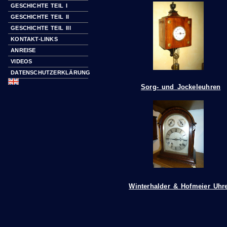
GESCHICHTE TEIL I
GESCHICHTE TEIL II
GESCHICHTE TEIL III
KONTAKT-LINKS
ANREISE
VIDEOS
DATENSCHUTZERKLÄRUNG
Sorg- und Jockeleuhren
Winterhalder & Hofmeier Uhr